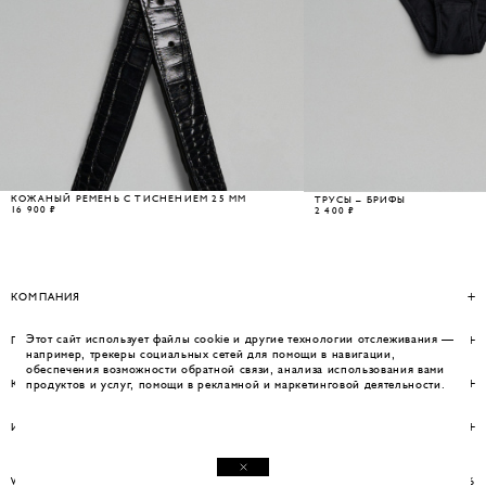
КОЖАНЫЙ РЕМЕНЬ С ТИСНЕНИЕМ 25 ММ
ТРУСЫ – БРИФЫ
16 900 ₽
2 400 ₽
КОМПАНИЯ
Этот сайт использует файлы cookie и другие технологии отслеживания —
ПОМОЩЬ
например, трекеры социальных сетей для помощи в навигации,
обеспечения возможности обратной связи, анализа использования вами
КОНТАКТЫ
продуктов и услуг, помощи в рекламной и маркетинговой деятельности.
ИНФОРМАЦИЯ
WEBSITE BY UMWELT
© WOS 2026