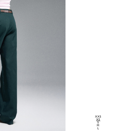
XXS
XS
S
M
L