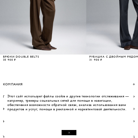
БРЮКИ DOUBLE BELTS
РУБАШКА С ДВОЙНЫМ РЯДО
35 900 ₽
31 900 ₽
КОМПАНИЯ
Этот сайт использует файлы cookie и другие технологии отслеживания —
ПОМОЩЬ
например, трекеры социальных сетей для помощи в навигации,
обеспечения возможности обратной связи, анализа использования вами
КОНТАКТЫ
продуктов и услуг, помощи в рекламной и маркетинговой деятельности.
ИНФОРМАЦИЯ
WEBSITE BY UMWELT
© WOS 2026