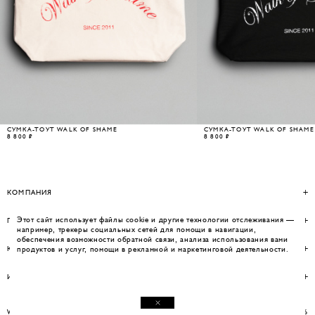
СУМКА-ТОУТ WALK OF SHAME
СУМКА-ТОУТ WALK OF SHAME
8 800 ₽
8 800 ₽
КОМПАНИЯ
Этот сайт использует файлы cookie и другие технологии отслеживания —
ПОМОЩЬ
например, трекеры социальных сетей для помощи в навигации,
обеспечения возможности обратной связи, анализа использования вами
КОНТАКТЫ
продуктов и услуг, помощи в рекламной и маркетинговой деятельности.
ИНФОРМАЦИЯ
WEBSITE BY UMWELT
© WOS 2026