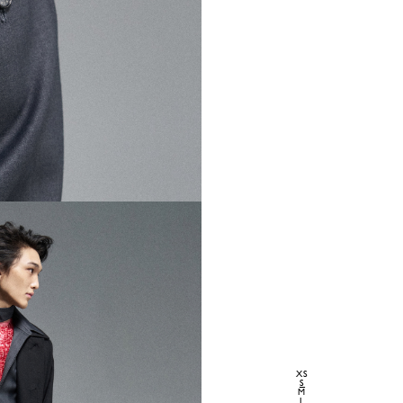
XS
S
M
L