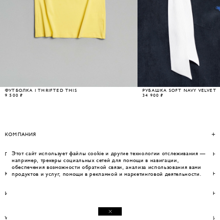
ФУТБОЛКА I THRIFTED THIS
РУБАШКА SOFT NAVY VELVET
9 500 ₽
34 900 ₽
КОМПАНИЯ
Этот сайт использует файлы cookie и другие технологии отслеживания —
ПОМОЩЬ
например, трекеры социальных сетей для помощи в навигации,
обеспечения возможности обратной связи, анализа использования вами
КОНТАКТЫ
продуктов и услуг, помощи в рекламной и маркетинговой деятельности.
ИНФОРМАЦИЯ
WEBSITE BY UMWELT
© WOS 2026