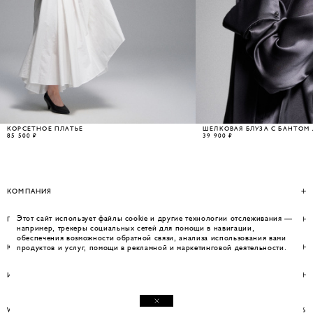
КОРСЕТНОЕ ПЛАТЬЕ
ШЕЛКОВАЯ БЛУЗА С БАНТОМ 
85 500 ₽
39 900 ₽
КОМПАНИЯ
Этот сайт использует файлы cookie и другие технологии отслеживания —
ПОМОЩЬ
например, трекеры социальных сетей для помощи в навигации,
обеспечения возможности обратной связи, анализа использования вами
КОНТАКТЫ
продуктов и услуг, помощи в рекламной и маркетинговой деятельности.
ИНФОРМАЦИЯ
WEBSITE BY UMWELT
© WOS 2026