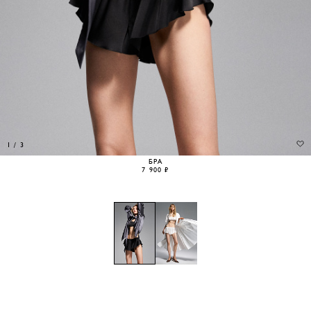
1
/
3
БРА
7 900 ₽