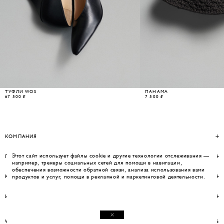
ТУФЛИ WOS
ПАНАМА
67 500 ₽
7 500 ₽
КОМПАНИЯ
Этот сайт использует файлы cookie и другие технологии отслеживания —
ПОМОЩЬ
например, трекеры социальных сетей для помощи в навигации,
обеспечения возможности обратной связи, анализа использования вами
продуктов и услуг, помощи в рекламной и маркетинговой деятельности.
КОНТАКТЫ
ИНФОРМАЦИЯ
WEBSITE BY UMWELT
© WOS 2026