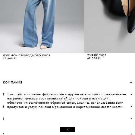
ТУФЛИ WOS
ДЖИНСЫ СВОБОДНОГО КРОЯ
67 500 ₽
17 600 ₽
КОМПАНИЯ
Этот сайт использует файлы cookie и другие технологии отслеживания —
ПОМОЩЬ
например, трекеры социальных сетей для помощи в навигации,
обеспечения возможности обратной связи, анализа использования вами
КОНТАКТЫ
продуктов и услуг, помощи в рекламной и маркетинговой деятельности.
ИНФОРМАЦИЯ
WEBSITE BY UMWELT
© WOS 2026