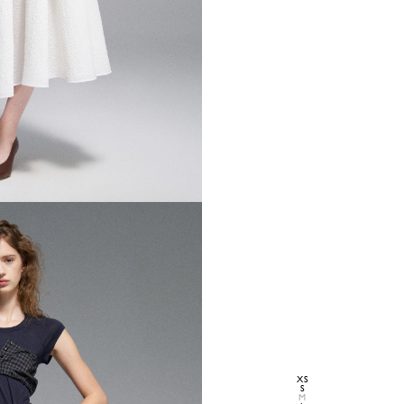
XS
S
M