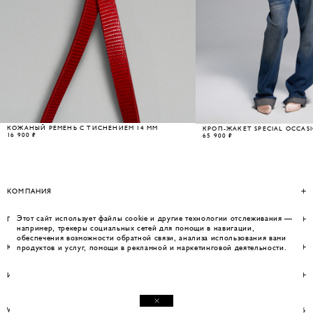
КОЖАНЫЙ РЕМЕНЬ С ТИСНЕНИЕМ 14 ММ
КРОП-ЖАКЕТ SPECIAL OCCAS
16 900 ₽
65 900 ₽
КОМПАНИЯ
Этот сайт использует файлы cookie и другие технологии отслеживания —
ПОМОЩЬ
например, трекеры социальных сетей для помощи в навигации,
обеспечения возможности обратной связи, анализа использования вами
КОНТАКТЫ
продуктов и услуг, помощи в рекламной и маркетинговой деятельности.
ИНФОРМАЦИЯ
WEBSITE BY UMWELT
© WOS 2026