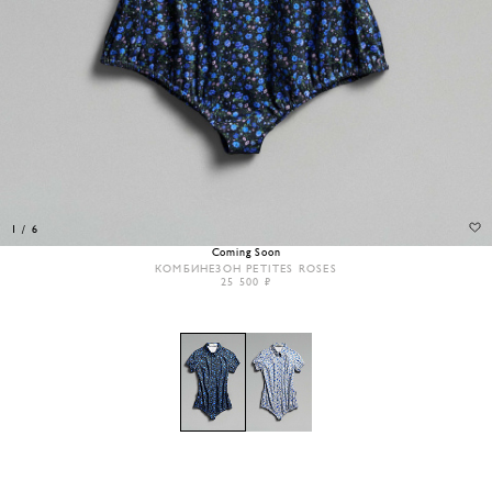
1
/
6
Coming Soon
КОМБИНЕЗОН PETITES ROSES
25 500 ₽