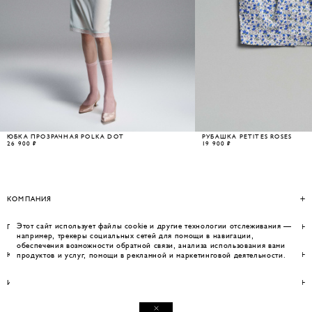
ЮБКА ПРОЗРАЧНАЯ POLKA DOT
РУБАШКА PETITES ROSES
26 900 ₽
19 900 ₽
КОМПАНИЯ
Этот сайт использует файлы cookie и другие технологии отслеживания —
ПОМОЩЬ
например, трекеры социальных сетей для помощи в навигации,
обеспечения возможности обратной связи, анализа использования вами
КОНТАКТЫ
продуктов и услуг, помощи в рекламной и маркетинговой деятельности.
ИНФОРМАЦИЯ