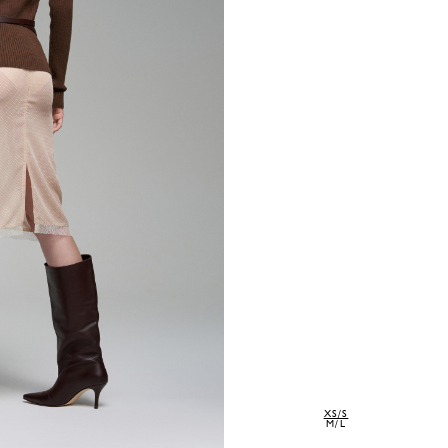
XS/S
M/L