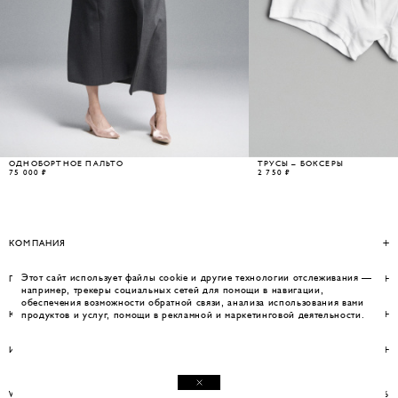
ОДНОБОРТНОЕ ПАЛЬТО
ТРУСЫ – БОКСЕРЫ
75 000 ₽
2 750 ₽
КОМПАНИЯ
Этот сайт использует файлы cookie и другие технологии отслеживания —
ПОМОЩЬ
например, трекеры социальных сетей для помощи в навигации,
обеспечения возможности обратной связи, анализа использования вами
КОНТАКТЫ
продуктов и услуг, помощи в рекламной и маркетинговой деятельности.
ИНФОРМАЦИЯ
WEBSITE BY UMWELT
© WOS 2026