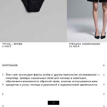
ТРУСЫ – БРИФЫ
РУБАШКА NGORONGORO
2 400 ₽
23 000 ₽
КОМПАНИЯ
Этот сайт использует файлы cookie и другие технологии отслеживания —
ПОМОЩЬ
например, трекеры социальных сетей для помощи в навигации,
обеспечения возможности обратной связи, анализа использования вами
КОНТАКТЫ
продуктов и услуг, помощи в рекламной и маркетинговой деятельности.
ИНФОРМАЦИЯ
WEBSITE BY UMWELT
© WOS 2026