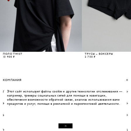
ПОЛО TWIST
ТРУСЫ – БОКСЕРЫ
13 900 ₽
2 750 ₽
КОМПАНИЯ
Этот сайт использует файлы cookie и другие технологии отслеживания —
ПОМОЩЬ
например, трекеры социальных сетей для помощи в навигации,
обеспечения возможности обратной связи, анализа использования вами
КОНТАКТЫ
продуктов и услуг, помощи в рекламной и маркетинговой деятельности.
ИНФОРМАЦИЯ
WEBSITE BY UMWELT
© WOS 2026