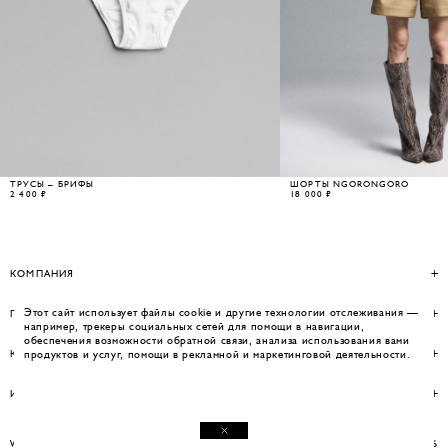
ТРУСЫ – БРИФЫ
ШОРТЫ NGORONGORO
2 400 ₽
18 000 ₽
КОМПАНИЯ
Этот сайт использует файлы cookie и другие технологии отслеживания —
ПОМОЩЬ
например, трекеры социальных сетей для помощи в навигации,
обеспечения возможности обратной связи, анализа использования вами
КОНТАКТЫ
продуктов и услуг, помощи в рекламной и маркетинговой деятельности.
ИНФОРМАЦИЯ
WEBSITE BY UMWELT
© WOS 2026