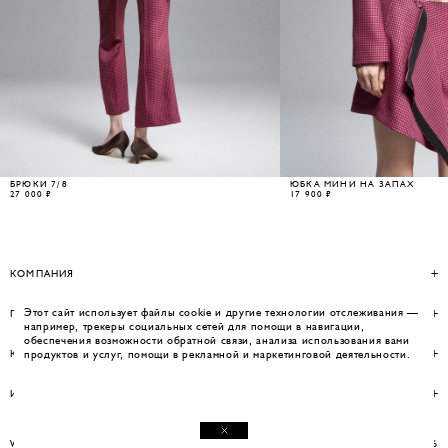
БРЮКИ 7/8
ЮБКА МИНИ НА ЗАПАХ
27 000 ₽
17 900 ₽
КОМПАНИЯ
Этот сайт использует файлы cookie и другие технологии отслеживания —
ПОМОЩЬ
например, трекеры социальных сетей для помощи в навигации,
обеспечения возможности обратной связи, анализа использования вами
КОНТАКТЫ
продуктов и услуг, помощи в рекламной и маркетинговой деятельности.
ИНФОРМАЦИЯ
WEBSITE BY UMWELT
© WOS 2026