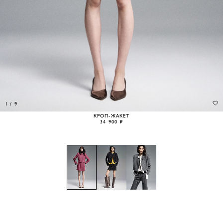
1
/
9
КРОП-ЖАКЕТ
34 900 ₽