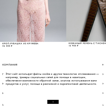
КОЖАНЫЙ РЕМЕНЬ С ТИСНЕН
КРОП-РУБАШКА ИЗ КРУЖЕВА
16 900 ₽
36 000 ₽
КОМПАНИЯ
Этот сайт использует файлы cookie и другие технологии отслеживания —
ПОМОЩЬ
например, трекеры социальных сетей для помощи в навигации,
обеспечения возможности обратной связи, анализа использования вами
КОНТАКТЫ
продуктов и услуг, помощи в рекламной и маркетинговой деятельности.
ИНФОРМАЦИЯ
WEBSITE BY UMWELT
© WOS 2026