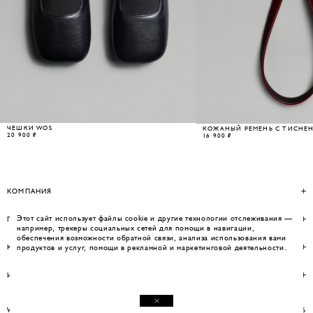
ЧЕШКИ WOS
КОЖАНЫЙ РЕМЕНЬ С ТИСНЕН
20 900 ₽
16 900 ₽
КОМПАНИЯ
Этот сайт использует файлы cookie и другие технологии отслеживания —
ПОМОЩЬ
например, трекеры социальных сетей для помощи в навигации,
обеспечения возможности обратной связи, анализа использования вами
КОНТАКТЫ
продуктов и услуг, помощи в рекламной и маркетинговой деятельности.
ИНФОРМАЦИЯ
WEBSITE BY UMWELT
© WOS 2026