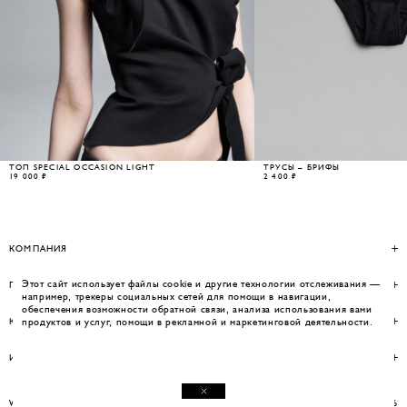
ТОП SPECIAL OCCASION LIGHT
ТРУСЫ – БРИФЫ
19 000 ₽
2 400 ₽
КОМПАНИЯ
Этот сайт использует файлы cookie и другие технологии отслеживания —
ПОМОЩЬ
например, трекеры социальных сетей для помощи в навигации,
обеспечения возможности обратной связи, анализа использования вами
КОНТАКТЫ
продуктов и услуг, помощи в рекламной и маркетинговой деятельности.
ИНФОРМАЦИЯ
WEBSITE BY UMWELT
© WOS 2026