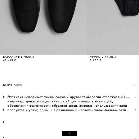
БАРХАТНЫЕ МЮЛИ
ТРУСЫ – БРИФЫ
24 900 ₽
2 400 ₽
КОМПАНИЯ
Этот сайт использует файлы cookie и другие технологии отслеживания —
ПОМОЩЬ
например, трекеры социальных сетей для помощи в навигации,
обеспечения возможности обратной связи, анализа использования вами
КОНТАКТЫ
продуктов и услуг, помощи в рекламной и маркетинговой деятельности.
ИНФОРМАЦИЯ
WEBSITE BY UMWELT
© WOS 2026