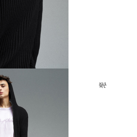
XS/S
M/L