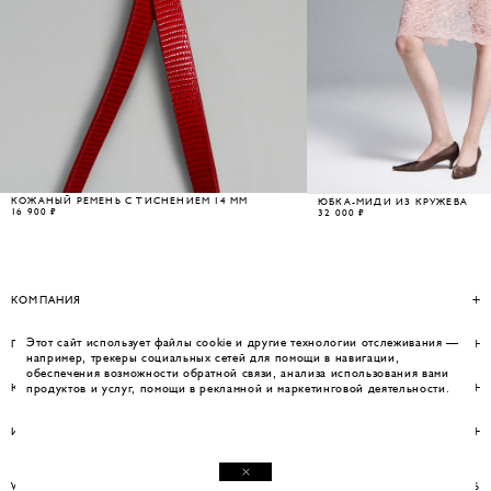
КОЖАНЫЙ РЕМЕНЬ С ТИСНЕНИЕМ 14 ММ
ЮБКА-МИДИ ИЗ КРУЖЕВА
16 900 ₽
32 000 ₽
КОМПАНИЯ
Этот сайт использует файлы cookie и другие технологии отслеживания —
ПОМОЩЬ
например, трекеры социальных сетей для помощи в навигации,
обеспечения возможности обратной связи, анализа использования вами
КОНТАКТЫ
продуктов и услуг, помощи в рекламной и маркетинговой деятельности.
ИНФОРМАЦИЯ
WEBSITE BY UMWELT
© WOS 2026