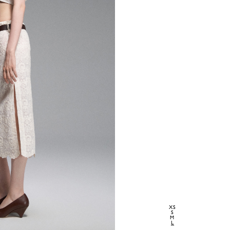
XS
S
M
L