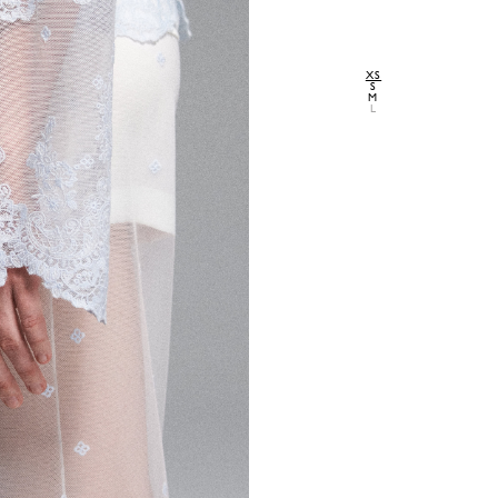
XS
S
M
L