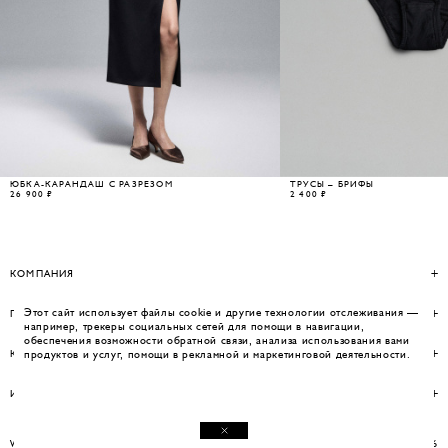
ЮБКА-КАРАНДАШ С РАЗРЕЗОМ
ТРУСЫ – БРИФЫ
26 900 ₽
2 400 ₽
КОМПАНИЯ
Этот сайт использует файлы cookie и другие технологии отслеживания —
ПОМОЩЬ
например, трекеры социальных сетей для помощи в навигации,
обеспечения возможности обратной связи, анализа использования вами
КОНТАКТЫ
продуктов и услуг, помощи в рекламной и маркетинговой деятельности.
ИНФОРМАЦИЯ
WEBSITE BY UMWELT
© WOS 2026