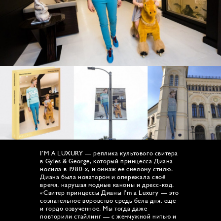
I’M A LUXURY — реплика культового свитера
в Gyles & George, который принцесса Диана
носила в 1980-х, и оммаж ее смелому стилю.
Диана была новатором и опережала своё
время, нарушая модные каноны и дресс-код.
«Свитер принцессы Дианы I’m a Luxury — это
сознательное воровство средь бела дня, ещё
и гордо озвученное. Мы тогда даже
повторили стайлинг — с жемчужной нитью и