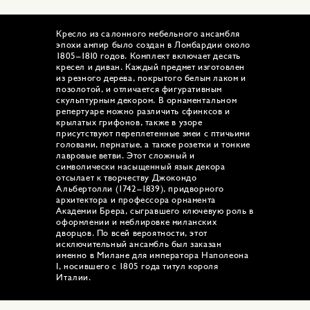
Кресло из салонного мебельного ансамбля
эпохи ампир было создан в Ломбардии около
1805–1810 годов. Комплект включает десять
кресел и диван. Каждый предмет изготовлен
из резного дерева, покрытого белым лаком и
позолотой, и отличается фигуративным
скульптурным декором. В орнаментальном
репертуаре можно различить сфинксов и
крылатых грифонов, также в узоре
присутствуют переплетенные змеи с птичьими
головами, пернатые, а также розетки и тонкие
лавровые ветви. Этот сложный и
символически насыщенный язык декора
отсылает к творчеству Джокондо
Альбертолли (1742–1839), придворного
архитектора и профессора орнамента
Академии Брера, сыгравшего ключевую роль в
оформлении и меблировке миланских
дворцов. По всей вероятности, этот
исключительный ансамбль был заказан
именно в Милане для императора Наполеона
I, носившего с 1805 года титул короля
Италии.