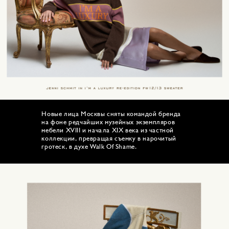
Новые лица Москвы сняты командой бренда
на фоне редчайших музейных экземпляров
мебели XVIII и начала XIX века из частной
коллекции, превращая съемку в нарочитый
гротеск, в духе Walk Of Shame.