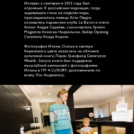
Интерес к свитерам в 2013 году был
огромным. К российским модницам, тогда
задававшим стиль на неделях моды,
присоединились певица Кэти Перри,
основатель парижских клуба Le Baron и отеля
Amour Андре Сарайва, сооснователь System
Magazine Алексия Нидзельски, байер Opening
Ceremony Клара Корнет.
Фотография Илоны Столье в свитере
бирюзового цвета оказалась на обложке
культовой книги Лорен Гринфилд Generation
Wealth. Запуск книги был поддержан
масштабной кампанией с фотографиями
Илоны в I’M A LUXURY, расклеенными по
всему Лос-Анджелесу.