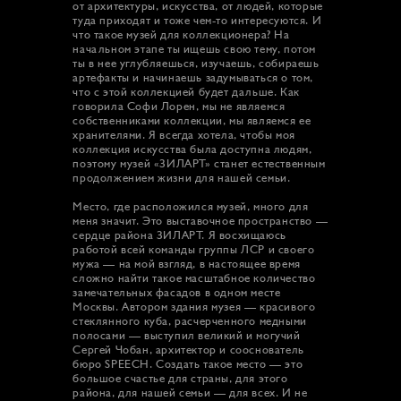
от архитектуры, искусства, от людей, которые
туда приходят и тоже чем-то интересуются. И
что такое музей для коллекционера? На
начальном этапе ты ищешь свою тему, потом
ты в нее углубляешься, изучаешь, собираешь
артефакты и начинаешь задумываться о том,
что с этой коллекцией будет дальше. Как
говорила Софи Лорен, мы не являемся
собственниками коллекции, мы являемся ее
хранителями. Я всегда хотела, чтобы моя
коллекция искусства была доступна людям,
поэтому музей «ЗИЛАРТ» станет естественным
продолжением жизни для нашей семьи.
Место, где расположился музей, много для
меня значит. Это выставочное пространство —
сердце района ЗИЛАРТ. Я восхищаюсь
работой всей команды группы ЛСР и своего
мужа — на мой взгляд, в настоящее время
сложно найти такое масштабное количество
замечательных фасадов в одном месте
Москвы. Автором здания музея — красивого
стеклянного куба, расчерченного медными
полосами — выступил великий и могучий
Сергей Чобан, архитектор и сооснователь
бюро SPEECH. Создать такое место — это
большое счастье для страны, для этого
района, для нашей семьи — для всех. И не