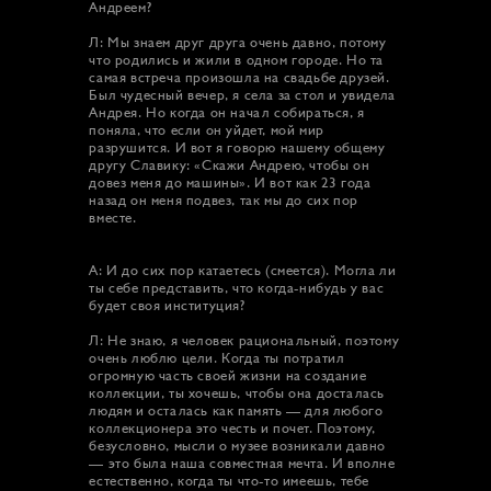
Андреем?
Л: Мы знаем друг друга очень давно, потому
что родились и жили в одном городе. Но та
самая встреча произошла на свадьбе друзей.
Был чудесный вечер, я села за стол и увидела
Андрея. Но когда он начал собираться, я
поняла, что если он уйдет, мой мир
разрушится. И вот я говорю нашему общему
другу Славику: «Скажи Андрею, чтобы он
довез меня до машины». И вот как 23 года
назад он меня подвез, так мы до сих пор
вместе.
А: И до сих пор катаетесь (смеется). Могла ли
ты себе представить, что когда-нибудь у вас
будет своя институция?
Л: Не знаю, я человек рациональный, поэтому
очень люблю цели. Когда ты потратил
огромную часть своей жизни на создание
коллекции, ты хочешь, чтобы она досталась
людям и осталась как память — для любого
коллекционера это честь и почет. Поэтому,
безусловно, мысли о музее возникали давно
— это была наша совместная мечта. И вполне
естественно, когда ты что-то имеешь, тебе