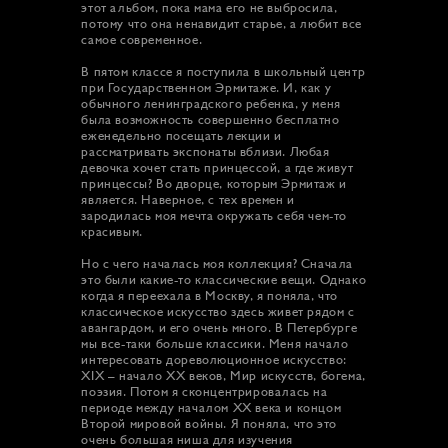
этот альбом, пока мама его не выбросила,
потому что она ненавидит старье, а любит все
самое современное.
В пятом классе я поступила в школьный центр
при Государственном Эрмитаже. И, как у
обычного ленинградского ребенка, у меня
была возможность совершенно бесплатно
еженедельно посещать лекции и
рассматривать экспонаты вблизи. Любая
девочка хочет стать принцессой, а где живут
принцессы? Во дворце, которым Эрмитаж и
является. Наверное, с тех времен и
зародилась моя мечта окружать себя чем-то
красивым.
Но с чего началась моя коллекция? Сначала
это были какие-то классические вещи. Однако
когда я переехала в Москву, я поняла, что
классическое искусство здесь живет рядом с
авангардом, и его очень много. В Петербурге
мы все-таки больше классики. Меня начало
интересовать дореволюционное искусство:
XIX – начало XX веков, Мир искусств, богема,
поэзия. Потом я сконцентрировалась на
периоде между началом XX века и концом
Второй мировой войны. Я поняла, что это
очень большая ниша для изучения