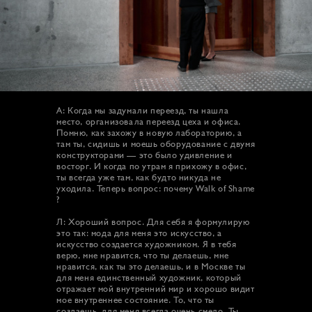
А: Когда мы задумали переезд, ты нашла
место, организовала переезд цеха и офиса.
Помню, как захожу в новую лабораторию, а
там ты, сидишь и моешь оборудование с двумя
конструкторами — это было удивление и
восторг. И когда по утрам я прихожу в офис,
ты всегда уже там, как будто никуда не
уходила. Теперь вопрос: почему Walk of Shame
?
Л: Хороший вопрос. Для себя я формулирую
это так: мода для меня это искусство, а
искусство создается художником. Я в тебя
верю, мне нравится, что ты делаешь, мне
нравится, как ты это делаешь, и в Москве ты
для меня единственный художник, который
отражает мой внутренний мир и хорошо видит
мое внутреннее состояние. То, что ты
создаешь, для меня всегда очень смело. Ты