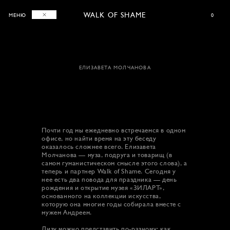
WALK OF SHAME
0
МЕНЮ
ЕЛИЗАВЕТА МОЛЧАНОВА
Почти год мы ежедневно встречаемся в одном
офисе, но найти время на эту беседу
оказалось сложнее всего. Елизавета
Молчанова — муза, подруга и товарищ (в
самом гуманистическом смысле этого слова), а
теперь и партнер Walk of Shame. Сегодня у
нее есть два повода для праздника — день
рождения и открытие музея «ЗИЛАРТ»,
основанного на коллекции искусства,
которую она многие годы собирала вместе с
мужем Андреем.
Лизу можно представить по-разному: как