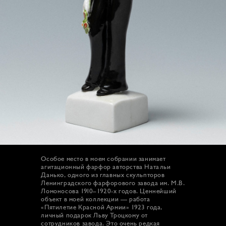
Особое место в моем собрании занимает
агитационный фарфор авторства Натальи
Данько, одного из главных скульпторов
Ленинградского фарфорового завода им. М.В.
Ломоносова 1910–1920-х годов. Ценнейший
объект в моей коллекции — работа
«Пятилетие Красной Армии» 1923 года,
личный подарок Льву Троцкому от
сотрудников завода. Это очень редкая