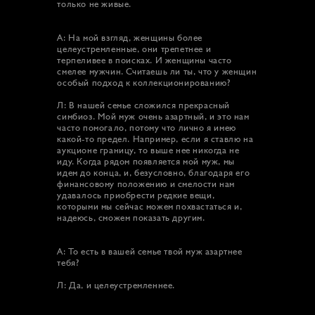
только не живые.
А: На мой взгляд, женщины более
целеустремленные, они трепетнее и
терпеливее в поисках. И женщины часто
смелее мужчин. Считаешь ли ты, что у женщин
особый подход к коллекционированию?
Л: В нашей семье сложился прекрасный
симбиоз. Мой муж очень азартный, и это нам
часто помогало, потому что лично я имею
какой-то предел. Например, если я ставлю на
аукционе границу, то выше нее никогда не
иду. Когда рядом появляется мой муж, мы
идем до конца, и, безусловно, благодаря его
финансовому положению и смелости нам
удавалось приобрести редкие вещи,
которыми мы сейчас можем похвастаться и,
надеюсь, сможем показать другим.
А: То есть в вашей семье твой муж азартнее
тебя?
Л: Да, и целеустремленнее.