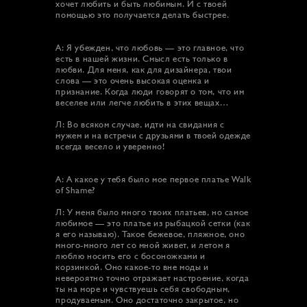
хочет любить и быть любимым. И с твоей
помощью это получается делать быстрее.
А: Я убежден, что любовь — это главное, что
есть в нашей жизни. Смысл есть только в
любви. Для меня, как для дизайнера, твои
слова — это очень высокая оценка и
признание. Когда люди говорят о том, что им
веселее или легче любить в этих вещах…
Л: Во всяком случае, идти на свидания с
мужем и на встречи с друзьями в твоей одежде
всегда весело и уверенно!
А: А какое у тебя было мое первое платье Walk
of Shame?
Л: У меня было много твоих платьев, но самое
любимое — это платье из рыбацкой сетки (как
я его называю). Такое бежевое, пляжное, оно
много-много лет со мной живет, и летом я
люблю носить его с босоножками и
корзинкой. Оно какое-то вне моды и
невероятно точно отражает настроение, когда
ты на море и чувствуешь себя свободным,
продуваемым. Оно достаточно закрытое, но