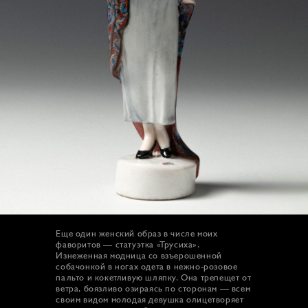
Еще один женский образ в числе моих
фаворитов — статуэтка «Трусиха».
Изнеженная модница со взъерошенной
собачонкой в ногах одета в нежно-розовое
пальто и кокетливую шляпку. Она трепещет от
ветра, боязливо озираясь по сторонам — всем
своим видом молодая девушка олицетворяет