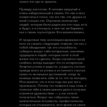
нужно это где-то хранить.
Проведу аналогию. Я человек закрытый и
очень избирательный в связях. Но чем я могу
похвастаться точно, так это тем, что друзья со
мной столько лет. Огромное количество
людей, которые были рядом все эти годы, есть
и будут, и я отношусь к ним так же бережно,
как к своим скульптурам. Все взаимосвязано.
И продолжая тему коллекционирования я не
могу не сказать следующее: главное, что нас с
тобой объединяет, так это способность
собирать вокруг себя интересных, значимых,
трудящихся людей, которые хотят в этой
жизни что-то сделать. Когда случается такой
симбиоз, всегда выходит что-то интересное.
Энергия успеха и радости, а радость состоит
прежде всего из успеха и из личного счастья,
каких-то маленьких достижений, когда ты
можешь похвалить себя за то, что ты молодец.
Мне кажется, что в этом году как раз так и
произошло. Потому что появился наш союз, я
помогаю тебе в твоем важном деле и получаю
огромное удовольствие — у нас начало
получаться. Вокруг нас собрались такие
замечательные энтузиасты, профессионалы,
которые не отчаиваются, хотя время не самое