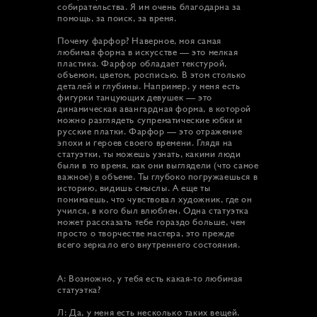
собирательства. Я им очень благодарна за
помощь, за поиск, за время.
Почему фарфор? Наверное, моя самая
любимая форма в искусстве — это мелкая
пластика. Фарфор обладает текстурой,
объемом, цветом, росписью. В этом столько
деталей и глубины. Например, у меня есть
фигурки танцующих девушек — это
динамическая авангардная форма, в которой
можно разглядеть супрематические юбки и
русские платки. Фарфор — это отражение
эпохи и героев своего времени. Глядя на
статуэтки, ты можешь узнать, какими люди
были в то время, как они выглядели (что самое
важное) в объеме. Ты глубоко погружаешься в
историю, видишь смыслы. А еще ты
понимаешь, что чувствовал художник, где он
учился, в кого был влюблен. Одна статуэтка
может рассказать тебе гораздо больше, чем
просто о творчестве мастера, это прежде
всего зеркало его внутреннего состояния.
А: Возможно, у тебя есть какая-то любимая
статуэтка?
Л: Да, у меня есть несколько таких вещей.