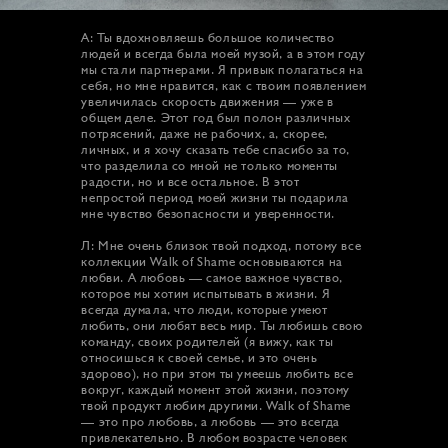
А: Ты вдохновляешь большое количество
людей и всегда была моей музой, а в этом году
мы стали партнерами. Я привык полагаться на
себя, но мне нравится, как с твоим появлением
увеличилась скорость движения — уже в
общем деле. Этот год был полон различных
потрясений, даже не рабочих, а, скорее,
личных, и я хочу сказать тебе спасибо за то,
что разделила со мной не только моменты
радости, но и все остальное. В этот
непростой период моей жизни ты подарила
мне чувство безопасности и уверенности.
Л: Мне очень близок твой подход, потому все
коллекции Walk of Shame основываются на
любви. А любовь — самое важное чувство,
которое мы хотим испытывать в жизни. Я
всегда думала, что люди, которые умеют
любить, они любят весь мир. Ты любишь свою
команду, своих родителей (я вижу, как ты
относишься к своей семье, и это очень
здорово), но при этом ты умеешь любить все
вокруг, каждый момент этой жизни, поэтому
твой продукт любим другими. Walk of Shame
— это про любовь, а любовь — это всегда
привлекательно. В любом возрасте человек